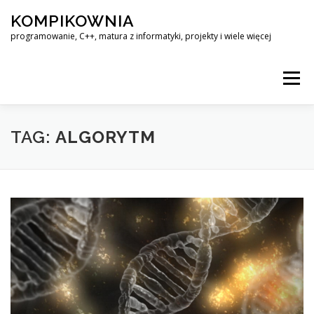
Przejdź
KOMPIKOWNIA
do
treści
programowanie, C++, matura z informatyki, projekty i wiele więcej
Menu
LINUX – KOMPENDIUM WIEDZY
TAG:
ALGORYTM
MATURA Z INFORMATYKI – ROZWIĄZANIA ZADAŃ
KOMPIKOWNIA@OUTLOOK.COM