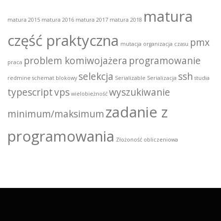
matura
matura 2015
matura 2016
matura 2017
matura 2018
część praktyczna
pmx
mutacja
organizacja czasu
problem komiwojażera
programowanie
praca
selekcja
ssh
redmine
schemat blokowy
Serializable
Serializacja
studia
typescript
vps
wyszukiwanie
wielobieżność
zadanie z
minimum/maksimum
programowania
Złożoność obliczeniowa