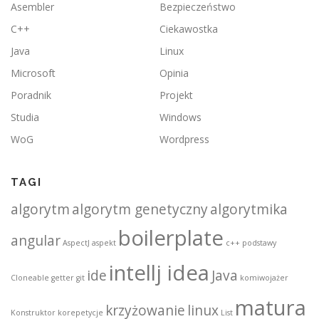
Asembler
Bezpieczeństwo
C++
Ciekawostka
Java
Linux
Microsoft
Opinia
Poradnik
Projekt
Studia
Windows
WoG
Wordpress
TAGI
algorytm
algorytm genetyczny
algorytmika
boilerplate
angular
AspectJ
aspekt
c++ podstawy
intellj idea
ide
Java
Cloneable
getter
git
komiwojażer
matura
krzyżowanie
linux
Konstruktor
korepetycje
List