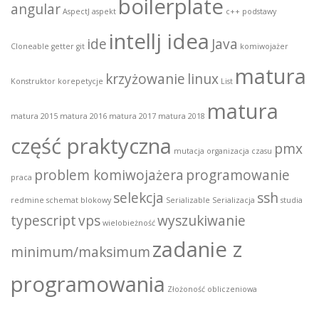
boilerplate
angular
AspectJ
aspekt
c++ podstawy
intellj idea
ide
Java
Cloneable
getter
git
komiwojażer
matura
krzyżowanie
linux
Konstruktor
korepetycje
List
matura
matura 2015
matura 2016
matura 2017
matura 2018
część praktyczna
pmx
mutacja
organizacja czasu
problem komiwojażera
programowanie
praca
selekcja
ssh
redmine
schemat blokowy
Serializable
Serializacja
studia
typescript
vps
wyszukiwanie
wielobieżność
zadanie z
minimum/maksimum
programowania
Złożoność obliczeniowa