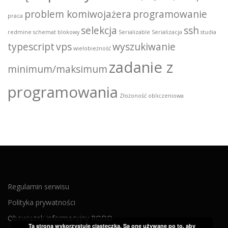
problem komiwojażera
programowanie
praca
selekcja
ssh
redmine
schemat blokowy
Serializable
Serializacja
studia
typescript
vps
wyszukiwanie
wielobieżność
zadanie z
minimum/maksimum
programowania
Złożoność obliczeniowa
Regulamin serwisu
Polityka prywatności
Obowiązek informacyjny RODO
Ta strona wykorzystuje ciasteczka. Są one używane po to, aby