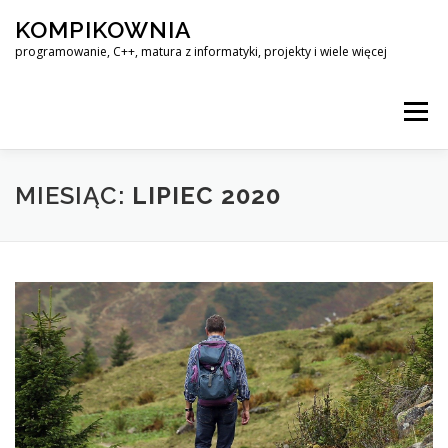
Przejdź
KOMPIKOWNIA
do
treści
programowanie, C++, matura z informatyki, projekty i wiele więcej
Menu
LINUX – KOMPENDIUM WIEDZY
MIESIĄC:
LIPIEC 2020
MATURA Z INFORMATYKI – ROZWIĄZANIA ZADAŃ
KOMPIKOWNIA@OUTLOOK.COM