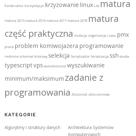
matura
krzyżowanie
linux
Konstruktor
korepetycje
List
matura
matura 2015
matura 2016
matura 2017
matura 2018
część praktyczna
pmx
mutacja
organizacja czasu
problem komiwojażera
programowanie
praca
selekcja
ssh
redmine
schemat blokowy
Serializable
Serializacja
studia
typescript
vps
wyszukiwanie
wielobieżność
zadanie z
minimum/maksimum
programowania
Złożoność obliczeniowa
KATEGORIE
Algorytmy i struktury danych
Architektura Systemów
Komputerowych