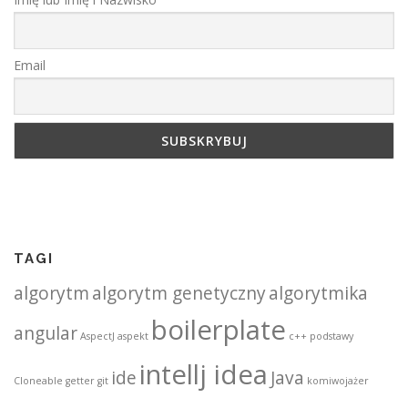
Email
TAGI
algorytm
algorytm genetyczny
algorytmika
boilerplate
angular
AspectJ
aspekt
c++ podstawy
intellj idea
ide
Java
Cloneable
getter
git
komiwojażer