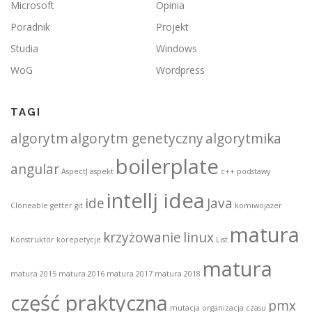
Microsoft
Opinia
Poradnik
Projekt
Studia
Windows
WoG
Wordpress
TAGI
algorytm
algorytm genetyczny
algorytmika
boilerplate
angular
AspectJ
aspekt
c++ podstawy
intellj idea
ide
Java
Cloneable
getter
git
komiwojażer
matura
krzyżowanie
linux
Konstruktor
korepetycje
List
matura
matura 2015
matura 2016
matura 2017
matura 2018
część praktyczna
pmx
mutacja
organizacja czasu