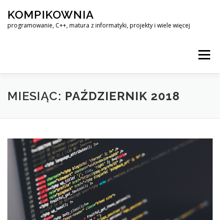
Przejdź
KOMPIKOWNIA
do
treści
programowanie, C++, matura z informatyki, projekty i wiele więcej
Menu
LINUX – KOMPENDIUM WIEDZY
MIESIĄC:
PAŹDZIERNIK 2018
MATURA Z INFORMATYKI – ROZWIĄZANIA ZADAŃ
KOMPIKOWNIA@OUTLOOK.COM