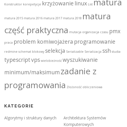
matura
krzyżowanie
linux
Konstruktor
korepetycje
List
matura
matura 2015
matura 2016
matura 2017
matura 2018
część praktyczna
pmx
mutacja
organizacja czasu
problem komiwojażera
programowanie
praca
selekcja
ssh
redmine
schemat blokowy
Serializable
Serializacja
studia
typescript
vps
wyszukiwanie
wielobieżność
zadanie z
minimum/maksimum
programowania
Złożoność obliczeniowa
KATEGORIE
Algorytmy i struktury danych
Architektura Systemów
Komputerowych