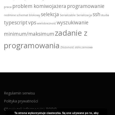
problem komiwojażera
programowanie
praca
selekcja
ssh
redmine
schemat blokowy
Serializable
Serializacja
studia
typescript
vps
wyszukiwanie
wielobieżność
zadanie z
minimum/maksimum
programowania
Złożoność obliczeniowa
Regulamin serwisu
Polityka prywatności
Obowiązek informacyjny RODO
Ta strona wykorzystuje ciasteczka. Są one używane po to, aby