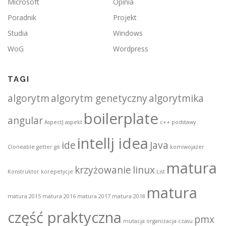
Microsoft
Opinia
Poradnik
Projekt
Studia
Windows
WoG
Wordpress
TAGI
algorytm
algorytm genetyczny
algorytmika
boilerplate
angular
AspectJ
aspekt
c++ podstawy
intellj idea
ide
Java
Cloneable
getter
git
komiwojażer
matura
krzyżowanie
linux
Konstruktor
korepetycje
List
matura
matura 2015
matura 2016
matura 2017
matura 2018
część praktyczna
pmx
mutacja
organizacja czasu