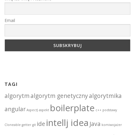
Email
TAGI
algorytm
algorytm genetyczny
algorytmika
boilerplate
angular
AspectJ
aspekt
c++ podstawy
intellj idea
ide
Java
Cloneable
getter
git
komiwojażer