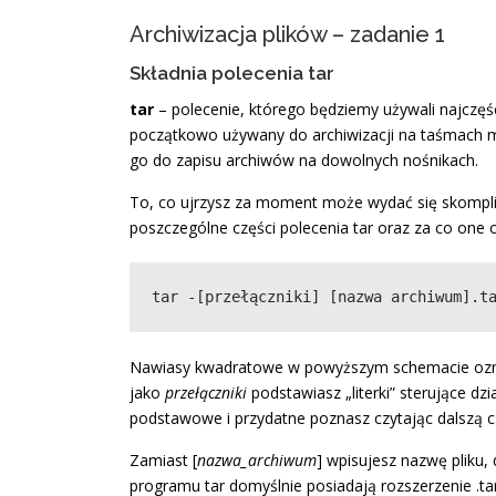
Archiwizacja plików – zadanie 1
Składnia polecenia tar
tar
– polecenie, którego będziemy używali najczęśc
początkowo używany do archiwizacji na taśmach ma
go do zapisu archiwów na dowolnych nośnikach.
To, co ujrzysz za moment może wydać się skompliko
poszczególne części polecenia tar oraz za co one
tar -[przełączniki] [nazwa archiwum].t
Nawiasy kwadratowe w powyższym schemacie oznac
jako
przełączniki
podstawiasz „literki” sterujące d
podstawowe i przydatne poznasz czytając dalszą cz
Zamiast [
nazwa_archiwum
] wpisujesz nazwę pliku,
programu tar domyślnie posiadają rozszerzenie .tar