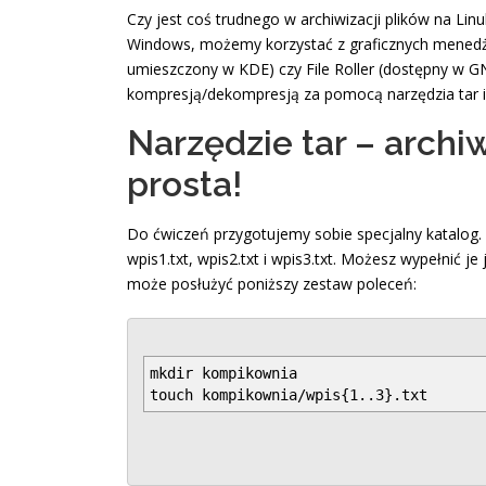
Czy jest coś trudnego w archiwizacji plików na Lin
Windows, możemy korzystać z graficznych menedż
umieszczony w KDE) czy File Roller (dostępny w G
kompresją/dekompresją za pomocą narzędzia tar i
Narzędzie tar – archiw
prosta!
Do ćwiczeń przygotujemy sobie specjalny katalog.
wpis1.txt, wpis2.txt i wpis3.txt. Możesz wypełnić 
może posłużyć poniższy zestaw poleceń:
mkdir kompikownia
touch kompikownia/wpis{1..3}.txt