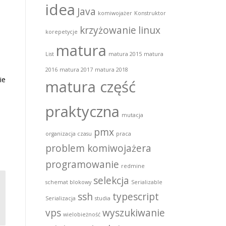
idea
Java
komiwojażer
Konstruktor
krzyżowanie
linux
korepetycje
matura
List
matura 2015
matura
2016
matura 2017
matura 2018
ie
matura część
praktyczna
mutacja
pmx
organizacja czasu
praca
problem komiwojażera
programowanie
redmine
selekcja
schemat blokowy
Serializable
ssh
typescript
Serializacja
studia
vps
wyszukiwanie
wielobieżność