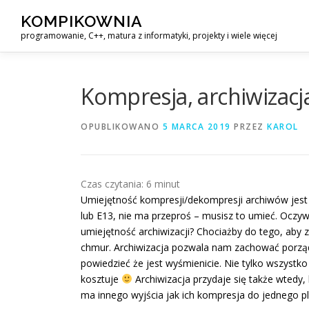
Przejdź
KOMPIKOWNIA
do
programowanie, C++, matura z informatyki, projekty i wiele więcej
treści
Kompresja, archiwizacj
OPUBLIKOWANO
5 MARCA 2019
PRZEZ
KAROL
Czas czytania:
6
minut
Umiejętność kompresji/dekompresji archiwów jest
lub E13, nie ma przeproś – musisz to umieć. Oczyw
umiejętność archiwizacji? Chociażby do tego, aby 
chmur. Archiwizacja pozwala nam zachować porząd
powiedzieć że jest wyśmienicie. Nie tylko wszystk
kosztuje
Archiwizacja przydaje się także wtedy, 
ma innego wyjścia jak ich kompresja do jednego pl