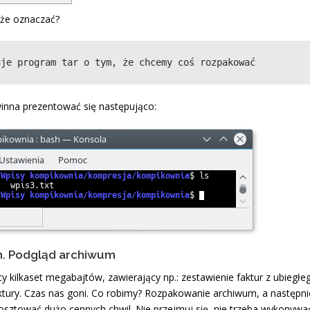
oże oznaczać?
uje program tar o tym, że chcemy coś rozpakować
inna prezentować się następująco:
um. Podgląd archiwum
kilkaset megabajtów, zawierający np.: zestawienie faktur z ubiegłe
ktury. Czas nas goni. Co robimy? Rozpakowanie archiwum, a następni
sztować dużo cennych chwil. Nie przejmuj się, nie trzeba wykonywa