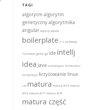
TAGI
algorytm
algorytm
genetyczny
algorytmika
angular
AspectJ
aspekt
boilerplate
c++ podstawy
intellj
ide
Cloneable
getter
git
idea
Java
komiwojażer
Konstruktor
krzyżowanie
linux
korepetycje
matura
List
matura 2015
matura
2016
matura 2017
matura 2018
matura część