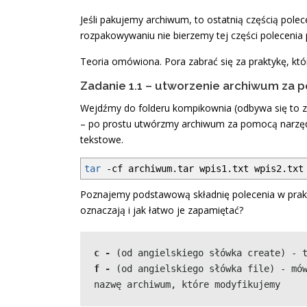
Jeśli pakujemy archiwum, to ostatnią częścią polec
rozpakowywaniu nie bierzemy tej części polecenia
Teoria omówiona. Pora zabrać się za praktykę, kt
Zadanie 1.1 – utworzenie archiwum za 
Wejdźmy do folderu kompikownia (odbywa się to z
– po prostu utwórzmy archiwum za pomocą narzędzi
tekstowe.
tar
-cf
archiwum.tar wpis1.txt wpis2.txt
Poznajemy podstawową składnię polecenia w prakty
oznaczają i jak łatwo je zapamiętać?
c -
 (od angielskiego słówka create) - 
f -
 (od angielskiego słówka file) - mów
nazwę archiwum, które modyfikujemy 