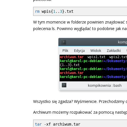
rm
wpis
{
1
..
3
}
.txt
W tym momencie w folderze powinien znajdować się
polecenia ls. Powinno wyglądać to podobnie jak na 
Wszystko się zgadza? Wyśmienicie. Przechodzimy 
Archiwum możemy rozpakować za pomocą następu
tar
-xf
archiwum.tar