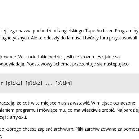
iej. Jego nazwa pochodzi od angielskiego Tape Archiver. Program by
gnetycznych. Ale te odeszły do lamusa i twórcy tara przystosowali
wane. W istocie takie będzie, jeśli nie zrozumiesz jakie są
 odpowiadają. Podstawowy schemat przezentuje się następująco:
ar [plik1] [plik2] ... [plikN]
zają, że coś w te miejsce musisz wstawić. W miejsce oznaczone
ziałaniem programu i mówiące mu, co ma właściwie zrobić. Najbardzie
ęść artykułu.
 do którego chcesz zapisać archiwum. Pliki zarchiwizowane za pomoc
.