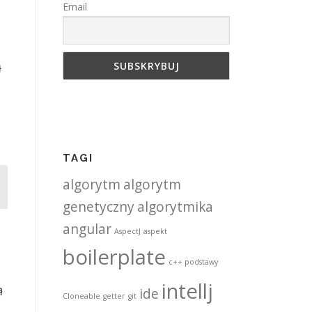
Email
ł
TAGI
algorytm
algorytm
genetyczny
algorytmika
angular
AspectJ
aspekt
j
boilerplate
c++ podstawy
intellj
ą
ide
Cloneable
getter
git