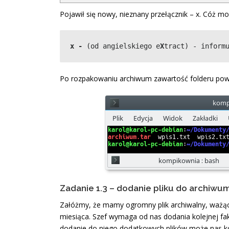
Pojawił się nowy, nieznany przełącznik – x. Cóż m
x -
 (od angielskiego e
X
tract) - inform
Po rozpakowaniu archiwum zawartość folderu pow
Zadanie 1.3 – dodanie pliku do archiw
Załóżmy, że mamy ogromny plik archiwalny, ważący 
miesiąca. Szef wymaga od nas dodania kolejnej fa
dodanie do niego dodatkowych plików może nas ko