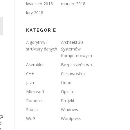
kwiecień 2018
marzec 2018
luty 2018
KATEGORIE
Algorytmy i
Architektura
struktury danych
Systemów
Komputerowych
Asembler
Bezpieczeństwo
C++
Ciekawostka
Java
Linux
Microsoft
Opinia
Poradnik
Projekt
Studia
Windows
go
WoG
Wordpress
e
ć