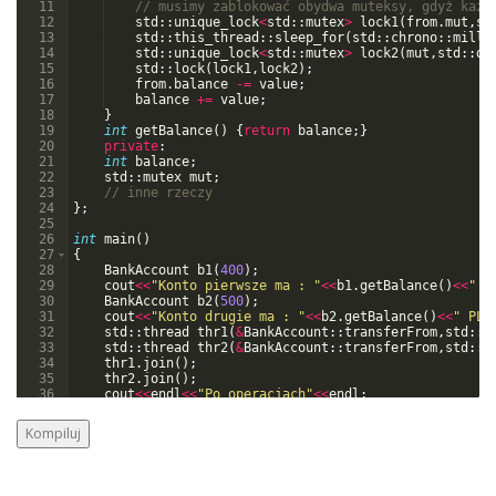
11
// musimy zablokować obydwa muteksy, gdyż każd
12
std
::
unique_lock
<
std
::
mutex
>
lock1
(
from
.
mut
,
st
13
std
::
this_thread
::
sleep_for
(
std
::
chrono
::
milli
14
std
::
unique_lock
<
std
::
mutex
>
lock2
(
mut
,
std
::
de
15
std
::
lock
(
lock1
,
lock2
)
;
16
from
.
balance
-=
value
;
17
balance
+=
value
;
18
}
19
int
getBalance
(
)
{
return
balance
;
}
20
private
:
21
int
balance
;
22
std
::
mutex
mut
;
23
// inne rzeczy
24
}
;
25
26
int
main
(
)
27
{
28
BankAccount
b1
(
400
)
;
29
cout
<<
"
Konto pierwsze ma : 
"
<<
b1
.
getBalance
(
)
<<
"
 P
30
BankAccount
b2
(
500
)
;
31
cout
<<
"
Konto drugie ma : 
"
<<
b2
.
getBalance
(
)
<<
"
 PLN
32
std
::
thread
thr1
(
&
BankAccount
::
transferFrom
,
std
::
r
33
std
::
thread
thr2
(
&
BankAccount
::
transferFrom
,
std
::
r
34
thr1
.
join
(
)
;
35
thr2
.
join
(
)
;
36
cout
<<
endl
<<
"
Po operacjach
"
<<
endl
;
37
cout
<<
"
Konto pierwsze ma : 
"
<<
b1
.
getBalance
(
)
<<
"
 P
Kompiluj