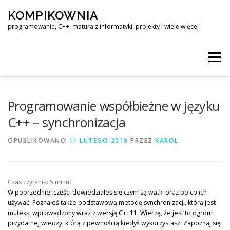
Przejdź
KOMPIKOWNIA
do
treści
programowanie, C++, matura z informatyki, projekty i wiele więcej
Menu
LINUX – KOMPENDIUM WIEDZY
Programowanie współbieżne w języku
C++ – synchronizacja
MATURA Z INFORMATYKI – ROZWIĄZANIA ZADAŃ
OPUBLIKOWANO
11 LUTEGO 2019
PRZEZ
KAROL
KOMPIKOWNIA@OUTLOOK.COM
Czas czytania:
5
minut
W poprzedniej części dowiedziałeś się czym są wątki oraz po co ich
używać. Poznałeś także podstawową metodę synchronizacji, którą jest
muteks, wprowadzony wraz z wersją C++11. Wierzę, że jest to ogrom
przydatnej wiedzy, którą z pewnością kiedyś wykorzystasz. Zapoznaj się