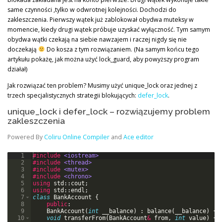
same czynności ,tylko w odwrotnej kolejności. Dochodzi do
zakleszczenia. Pierwszy wątek już zablokował obydwa muteksy w
momencie, kiedy drugi wątek próbuje uzyskać wyłączność. Tym samym
obydwa wątki czekają na siebie nawzajem i raczej nigdy się nie
doczekają
Do kosza z tym rozwiązaniem. (Na samym końcu tego
artykułu pokażę, jak można użyć lock_guard, aby powyższy program
działał)
Jak rozwiązać ten problem? Musimy użyć unique_lock oraz jednej z
trzech specjalistycznych strategii blokujących:
defer_lock
.
unique_lock i defer_lock – rozwiązujemy problem
zakleszczenia
Powered By
Coliru Online Compiler
and
Ace editor
1
#include
 <iostream>
2
#include
 <thread>
3
#include
 <mutex>
4
#include
 <chrono>
5
using
std
::
cout
;
6
using
std
::
endl
;
7
class
BankAccount
{
8
public
:
9
BankAccount
(
int
__balance
)
:
balance
(
__balance
)
{
}
10
void
transferFrom
(
BankAccount
&
from
,
int
value
)
{