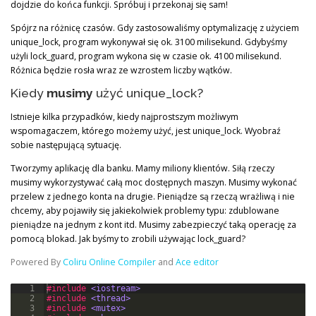
dojdzie do końca funkcji. Spróbuj i przekonaj się sam!
Spójrz na różnicę czasów. Gdy zastosowaliśmy optymalizację z użyciem
unique_lock, program wykonywał się ok. 3100 milisekund. Gdybyśmy
użyli lock_guard, program wykona się w czasie ok. 4100 milisekund.
Różnica będzie rosła wraz ze wzrostem liczby wątków.
Kiedy
musimy
użyć unique_lock?
Istnieje kilka przypadków, kiedy najprostszym możliwym
wspomagaczem, którego możemy użyć, jest unique_lock. Wyobraź
sobie następującą sytuację.
Tworzymy aplikację dla banku. Mamy miliony klientów. Siłą rzeczy
musimy wykorzystywać całą moc dostępnych maszyn. Musimy wykonać
przelew z jednego konta na drugie. Pieniądze są rzeczą wrażliwą i nie
chcemy, aby pojawiły się jakiekolwiek problemy typu: zdublowane
pieniądze na jednym z kont itd. Musimy zabezpieczyć taką operację za
pomocą blokad. Jak byśmy to zrobili używając lock_guard?
Powered By
Coliru Online Compiler
and
Ace editor
1
#include
 <iostream>
2
#include
 <thread>
3
#include
 <mutex>