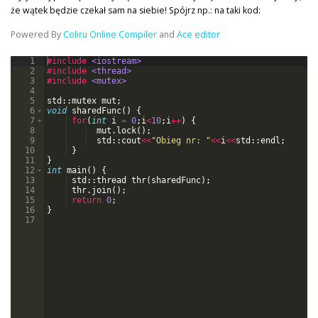
że wątek będzie czekał sam na siebie! Spójrz np.: na taki kod:
Powered By
Coliru Online Compiler
and
Ace editor
1
#include
 <iostream>
2
#include
 <thread>
3
#include
 <mutex>
4
5
std
::
mutex
mut
;
6
void
sharedFunc
(
)
{
7
for
(
int
i
=
0
;
i
<
10
;
i
++
)
{
8
mut
.
lock
(
)
;
9
std
::
cout
<<
"
Obieg nr: 
"
<<
i
<<
std
::
endl
;
10
}
11
}
12
int
main
(
)
{
13
std
::
thread
thr
(
sharedFunc
)
;
14
thr
.
join
(
)
;
15
return
0
;
16
}
17