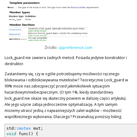
Źródło:
cppreference.com
Lock_guard nie zawiera żadnych metod. Posiada jedynie konstruktor i
destruktor.
Zastanówmy się, czy w ogóle potrzebujemy możliwości ręcznego
blokowania i odblokowywania muteksów? Teoretycznie Lock_guard w
99% może nas zabezpieczyć przed jakimikolwiek sytuacjom
hazardowym/niebezpiecznym. (O tym 1%, kiedy standardowy
lock_guard nie okaże się skuteczny powiem w dalszej części artykułu).
Ale jego użycie zabija jednocześnie optymalizację. A tym samym
możemy utracić jedną z najważniejszych zalet wątków – możliwość
współbieżnego wykonania. Dlaczego? Przeanalizuj poniższy listing.
std
::
mutex
mut
;
void
func
(
)
{