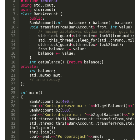
4
#include
 <chrono>
5
using
std
::
cout
;
6
using
std
::
endl
;
7
class
BankAccount
{
8
public
:
9
BankAccount
(
int
__balance
)
:
balance
(
__balance
)
{
}
10
void
transferFrom
(
BankAccount
&
from
,
int
value
)
{
11
// musimy zablokować obydwa muteksy, gdyż każd
12
std
::
lock_guard
<
std
::
mutex
>
lock1
(
from
.
mut
)
;
13
std
::
this_thread
::
sleep_for
(
std
::
chrono
::
milli
14
std
::
lock_guard
<
std
::
mutex
>
lock2
(
mut
)
;
15
from
.
balance
-=
value
;
16
balance
+=
value
;
17
}
18
int
getBalance
(
)
{
return
balance
;
}
19
private
:
20
int
balance
;
21
std
::
mutex
mut
;
22
// inne rzeczy
23
}
;
24
25
int
main
(
)
26
{
27
BankAccount
b1
(
400
)
;
28
cout
<<
"
Konto pierwsze ma : 
"
<<
b1
.
getBalance
(
)
<<
"
 P
29
BankAccount
b2
(
500
)
;
30
cout
<<
"
Konto drugie ma : 
"
<<
b2
.
getBalance
(
)
<<
"
 PLN
31
std
::
thread
thr1
(
&
BankAccount
::
transferFrom
,
std
::
r
32
std
::
thread
thr2
(
&
BankAccount
::
transferFrom
,
std
::
r
33
thr1
.
join
(
)
;
34
thr2
.
join
(
)
;
35
cout
<<
endl
<<
"
Po operacjach
"
<<
endl
;