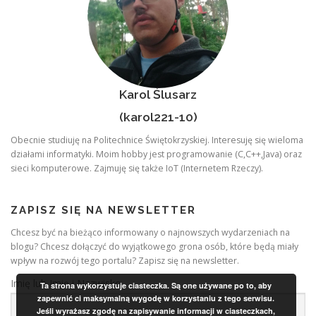
Karol Ślusarz
(karol221-10)
Obecnie studiuję na Politechnice Świętokrzyskiej. Interesuję się wieloma
działami informatyki. Moim hobby jest programowanie (C,C++,Java) oraz
sieci komputerowe. Zajmuję się także IoT (Internetem Rzeczy).
ZAPISZ SIĘ NA NEWSLETTER
Chcesz być na bieżąco informowany o najnowszych wydarzeniach na
blogu? Chcesz dołączyć do wyjątkowego grona osób, które będą miały
wpływ na rozwój tego portalu? Zapisz się na newsletter.
Imię lub Imię i Nazwisko
Ta strona wykorzystuje ciasteczka. Są one używane po to, aby
zapewnić ci maksymalną wygodę w korzystaniu z tego serwisu.
Jeśli wyrażasz zgodę na zapisywanie informacji w ciasteczkach,