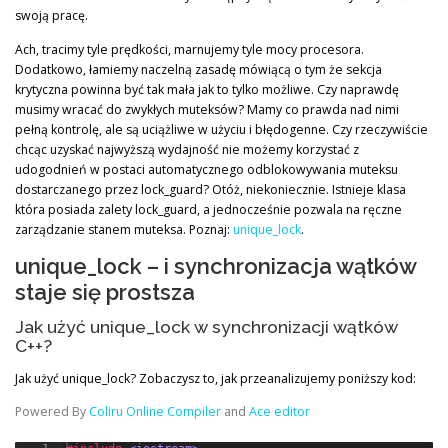
swoją pracę.
Ach, tracimy tyle prędkości, marnujemy tyle mocy procesora.
Dodatkowo, łamiemy naczelną zasadę mówiącą o tym że sekcja
krytyczna powinna być tak mała jak to tylko możliwe. Czy naprawdę
musimy wracać do zwykłych muteksów? Mamy co prawda nad nimi
pełną kontrolę, ale są uciążliwe w użyciu i błędogenne. Czy rzeczywiście
chcąc uzyskać najwyższą wydajność nie możemy korzystać z
udogodnień w postaci automatycznego odblokowywania muteksu
dostarczanego przez lock_guard? Otóż, niekoniecznie. Istnieje klasa
która posiada zalety lock_guard, a jednocześnie pozwala na ręczne
zarządzanie stanem muteksa. Poznaj:
unique_lock
.
unique_lock – i synchronizacja wątków
staje się prostsza
Jak użyć unique_lock w synchronizacji wątków
C++?
Jak użyć unique_lock? Zobaczysz to, jak przeanalizujemy poniższy kod:
Powered By
Coliru Online Compiler
and
Ace editor