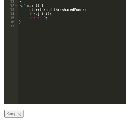
11
}
12
int
main
(
)
{
13
std
::
thread
thr
(
sharedFunc
)
;
14
thr
.
join
(
)
;
15
return
0
;
16
}
17
Kompiluj