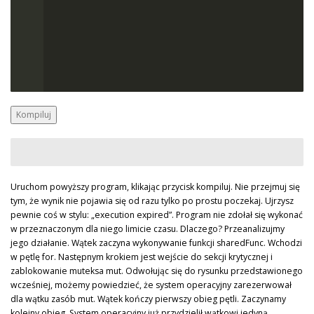
Kompiluj
Uruchom powyższy program, klikając przycisk kompiluj. Nie przejmuj się
tym, że wynik nie pojawia się od razu tylko po prostu poczekaj. Ujrzysz
pewnie coś w stylu: „execution expired”. Program nie zdołał się wykonać
w przeznaczonym dla niego limicie czasu. Dlaczego? Przeanalizujmy
jego działanie. Wątek zaczyna wykonywanie funkcji sharedFunc. Wchodzi
w pętlę for. Następnym krokiem jest wejście do sekcji krytycznej i
zablokowanie muteksa mut. Odwołując się do rysunku przedstawionego
wcześniej, możemy powiedzieć, że system operacyjny zarezerwował
dla wątku zasób mut. Wątek kończy pierwszy obieg pętli. Zaczynamy
kolejny obieg. System operacyjny już przydzielił wątkowi jedyną