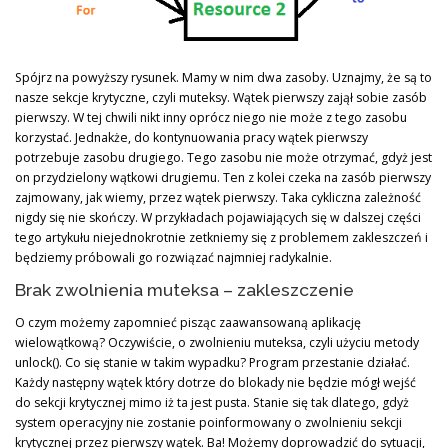
Spójrz na powyższy rysunek. Mamy w nim dwa zasoby. Uznajmy, że są to
nasze sekcje krytyczne, czyli muteksy. Wątek pierwszy zajął sobie zasób
pierwszy. W tej chwili nikt inny oprócz niego nie może z tego zasobu
korzystać. Jednakże, do kontynuowania pracy wątek pierwszy
potrzebuje zasobu drugiego. Tego zasobu nie może otrzymać, gdyż jest
on przydzielony wątkowi drugiemu. Ten z kolei czeka na zasób pierwszy
zajmowany, jak wiemy, przez wątek pierwszy. Taka cykliczna zależność
nigdy się nie skończy. W przykładach pojawiających się w dalszej części
tego artykułu niejednokrotnie zetkniemy się z problemem zakleszczeń i
będziemy próbowali go rozwiązać najmniej radykalnie.
Brak zwolnienia muteksa – zakleszczenie
O czym możemy zapomnieć pisząc zaawansowaną aplikację
wielowątkową? Oczywiście, o zwolnieniu muteksa, czyli użyciu metody
unlock(). Co się stanie w takim wypadku? Program przestanie działać.
Każdy następny wątek który dotrze do blokady nie będzie mógł wejść
do sekcji krytycznej mimo iż ta jest pusta. Stanie się tak dlatego, gdyż
system operacyjny nie zostanie poinformowany o zwolnieniu sekcji
krytycznej przez pierwszy wątek. Ba! Możemy doprowadzić do sytuacji,