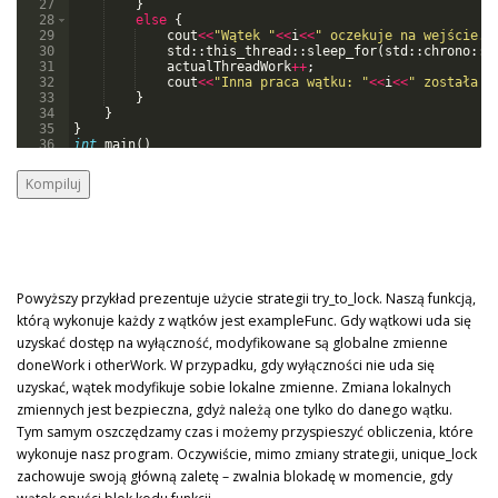
27
}
28
else
{
29
cout
<<
"
Wątek 
"
<<
i
<<
"
 oczekuje na wejście. 
30
std
::
this_thread
::
sleep_for
(
std
::
chrono
::
m
31
actualThreadWork
++
;
32
cout
<<
"
Inna praca wątku: 
"
<<
i
<<
"
 została w
33
}
34
}
35
}
36
int
main
(
)
37
{
Kompiluj
Powyższy przykład prezentuje użycie strategii try_to_lock. Naszą funkcją,
którą wykonuje każdy z wątków jest exampleFunc. Gdy wątkowi uda się
uzyskać dostęp na wyłączność, modyfikowane są globalne zmienne
doneWork i otherWork. W przypadku, gdy wyłączności nie uda się
uzyskać, wątek modyfikuje sobie lokalne zmienne. Zmiana lokalnych
zmiennych jest bezpieczna, gdyż należą one tylko do danego wątku.
Tym samym oszczędzamy czas i możemy przyspieszyć obliczenia, które
wykonuje nasz program. Oczywiście, mimo zmiany strategii, unique_lock
zachowuje swoją główną zaletę – zwalnia blokadę w momencie, gdy