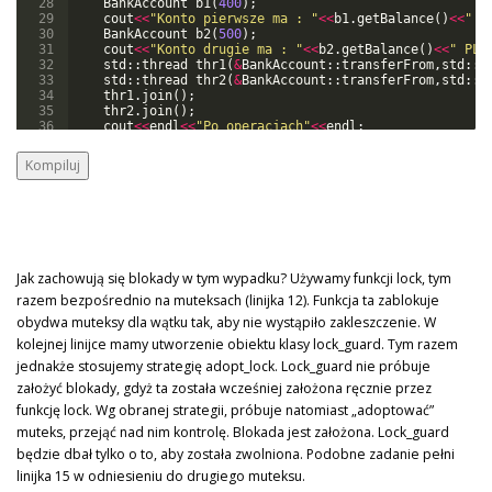
28
BankAccount
b1
(
400
)
;
29
cout
<<
"
Konto pierwsze ma : 
"
<<
b1
.
getBalance
(
)
<<
"
 P
30
BankAccount
b2
(
500
)
;
31
cout
<<
"
Konto drugie ma : 
"
<<
b2
.
getBalance
(
)
<<
"
 PLN
32
std
::
thread
thr1
(
&
BankAccount
::
transferFrom
,
std
::
r
33
std
::
thread
thr2
(
&
BankAccount
::
transferFrom
,
std
::
r
34
thr1
.
join
(
)
;
35
thr2
.
join
(
)
;
36
cout
<<
endl
<<
"
Po operacjach
"
<<
endl
;
37
cout
<<
"
Konto pierwsze ma : 
"
<<
b1
.
getBalance
(
)
<<
"
 P
Kompiluj
Jak zachowują się blokady w tym wypadku? Używamy funkcji lock, tym
razem bezpośrednio na muteksach (linijka 12). Funkcja ta zablokuje
obydwa muteksy dla wątku tak, aby nie wystąpiło zakleszczenie. W
kolejnej linijce mamy utworzenie obiektu klasy lock_guard. Tym razem
jednakże stosujemy strategię adopt_lock. Lock_guard nie próbuje
założyć blokady, gdyż ta została wcześniej założona ręcznie przez
funkcję lock. Wg obranej strategii, próbuje natomiast „adoptować”
muteks, przejąć nad nim kontrolę. Blokada jest założona. Lock_guard
będzie dbał tylko o to, aby została zwolniona. Podobne zadanie pełni
linijka 15 w odniesieniu do drugiego muteksu.