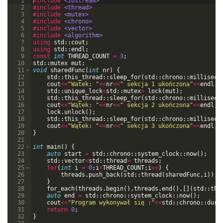
1
#include
 <iostream>
2
#include
 <thread>
3
#include
 <mutex>
4
#include
 <chrono>
5
#include
 <vector>
6
#include
 <algorithm>
7
using
std
::
cout
;
8
using
std
::
endl
;
9
const
int
THREAD_COUNT
=
3
;
10
std
::
mutex
mut
;
11
void
sharedFunc
(
int
nr
)
{
12
std
::
this_thread
::
sleep_for
(
std
::
chrono
::
milliseco
13
cout
<<
"
Watek: 
"
<<
nr
<<
"
 sekcja 1 ukończona
"
<<
endl
;
14
std
::
unique_lock
<
std
::
mutex
>
lock
(
mut
)
;
15
std
::
this_thread
::
sleep_for
(
std
::
chrono
::
milliseco
16
cout
<<
"
Wątek: 
"
<<
nr
<<
"
 sekcja 2 ukończona
"
<<
endl
;
17
lock
.
unlock
(
)
;
18
std
::
this_thread
::
sleep_for
(
std
::
chrono
::
milliseco
19
cout
<<
"
Wątek: 
"
<<
nr
<<
"
 sekcja 3 ukończona
"
<<
endl
;
20
}
21
22
int
main
(
)
{
23
auto
start
=
std
::
chrono
::
system_clock
::
now
(
)
;
24
std
::
vector
<
std
::
thread
>
threads
;
25
for
(
int
i
=
0
;
i
<
THREAD_COUNT
;
i
++
)
{
26
threads
.
push_back
(
std
::
thread
(
sharedFunc
,
i
))
;
27
}
28
for_each
(
threads
.
begin
(
)
,
threads
.
end
(
)
,
[
]
(
std
::
thr
29
auto
end
=
std
::
chrono
::
system_clock
::
now
(
)
;
30
cout
<<
"
Program wykonywał się :
"
<<
std
::
chrono
::
dura
31
return
0
;
32
}