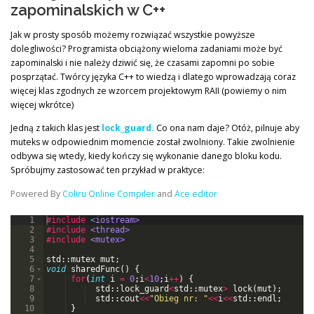
zapominalskich w C++
Jak w prosty sposób możemy rozwiązać wszystkie powyższe
dolegliwości? Programista obciążony wieloma zadaniami może być
zapominalski i nie należy dziwić się, że czasami zapomni po sobie
posprzątać. Twórcy języka C++ to wiedzą i dlatego wprowadzają coraz
więcej klas zgodnych ze wzorcem projektowym RAII (powiemy o nim
więcej wkrótce)
Jedną z takich klas jest
lock_guard.
Co ona nam daje? Otóż, pilnuje aby
muteks w odpowiednim momencie został zwolniony. Takie zwolnienie
odbywa się wtedy, kiedy kończy się wykonanie danego bloku kodu.
Spróbujmy zastosować ten przykład w praktyce:
Powered By
Coliru Online Compiler
and
Ace editor
1
#include
 <iostream>
2
#include
 <thread>
3
#include
 <mutex>
4
5
std
::
mutex
mut
;
6
void
sharedFunc
(
)
{
7
for
(
int
i
=
0
;
i
<
10
;
i
++
)
{
8
std
::
lock_guard
<
std
::
mutex
>
lock
(
mut
)
;
9
std
::
cout
<<
"
Obieg nr: 
"
<<
i
<<
std
::
endl
;
10
}