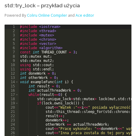
std::try_lock – przykład użycia
Powered By
Coliru Online Compiler
and
Ace editor
1
#include
 <iostream>
2
#include
 <thread>
3
#include
 <mutex>
4
#include
 <chrono>
5
#include
 <vector>
6
#include
 <algorithm>
7
const
int
THREAD_COUNT
=
3
;
8
std
::
mutex
mut
;
9
std
::
mutex
mut2
;
10
using
std
::
cout
;
11
using
std
::
endl
;
12
int
doneWork
=
0
;
13
int
otherWork
=
0
;
14
void
exampleFunc
(
int
i
)
{
15
int
result
=
0
;
16
int
actualThreadWork
=
0
;
17
while
(
result
==
0
)
{
18
std
::
unique_lock
<
std
::
mutex
>
lock
(
mut
,
std
::
try
19
if
(
lock
.
owns_lock
(
))
{
20
cout
<<
"
Wątek :
"
<<
i
<<
"
 posiada wyłączność. 
21
std
::
this_thread
::
sleep_for
(
std
::
chrono
::
m
22
result
++
;
23
doneWork
++
;
24
otherWork
+=
actualThreadWork
;
25
cout
<<
"
Pracę wykonało: 
"
<<
doneWork
<<
"
 wątk
26
cout
<<
"
Inna praca została do tej pory wyko