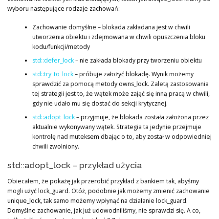
wyboru następujące rodzaje zachowań:
Zachowanie domyśłne – blokada zakładana jest w chwili
utworzenia obiektu i zdejmowana w chwili opuszczenia bloku
kodu/funkcji/metody
std::defer_lock
– nie zakłada blokady przy tworzeniu obiektu
std::try_to_lock
– próbuje założyć blokadę. Wynik możemy
sprawdzić za pomocą metody owns_lock. Zaletą zastosowania
tej strategii jest to, że wątek może zająć się inną pracą w chwili,
gdy nie udało mu się dostać do sekcji krytycznej.
std::adopt_lock
– przyjmuje, że blokada została założona przez
aktualnie wykonywany wątek. Strategia ta jedynie przejmuje
kontrolę nad muteksem dbając o to, aby został w odpowiedniej
chwili zwolniony.
std::adopt_lock – przykład użycia
Obiecałem, że pokażę jak przerobić przykład z bankiem tak, abyśmy
mogli użyć lock_guard. Otóż, podobnie jak możemy zmienić zachowanie
unique_lock, tak samo możemy wpłynąć na działanie lock_guard.
Domyślne zachowanie, jak już udowodniliśmy, nie sprawdzi się. A co,