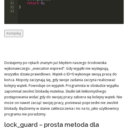
31
return
0
;
32
}
33
Kompiluj
Dostajemy po rękach znanym już błędem naszego środowiska
wykonawczego: „execution expired”. Gdy wyjątki nie występują,
wszystko działa prawidłowo. Wątek o ID=0 wykonuje swoją pracę do
końca. Kłopoty zaczynają się, gdy swoje zadania zaczyna realizować
kolejny wątek. Powoduje on wyjątek. Programista w obsłudze wyjątku
zapomniał zwolnić blokadę muteksa. Skutki tak lekkomyślnego
postępowania widać gdy do swojej pracy zabiera się kolejny wątek. Nie
może on nawet zacząć swojej pracy, ponieważ poprzedni nie zwolnił
blokady. Będziemy w stanie zakleszczenia i nic na to, jako użytkownicy
programu nie poradzimy.
lock_guard – prosta metoda dla