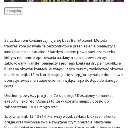
36
cout
<<
"
Konto pierwsze ma : 
"
<<
b1
.
getBalance
(
)
<<
"
 P
37
cout
<<
"
Konto drugie ma : 
"
<<
b2
.
getBalance
(
)
<<
"
 PLN
Kompiluj
Zarządzaniem kontami zajmuje się klasa BankAccount. Metoda
transferFrom pozwala na bezkonfliktowe przeniesienie pieniędzy z
innego konta na aktualne. Z każdym kontem powiązany jest muteks,
który w momencie operowania na danym koncie powinien być
zablokowany Transfer pieniędzy z jednego konta na drugie modyfikuje
bilans na obydwu kontach. W związku z tym musimy zablokować obydwa
muteksy. Linijka 13, w której znajduje się sleep_for, symuluje dodatkowe
operacje związane z zapewnieniem wyłącznego dostępu do danego
konta.
Uruchom powyższy program. Co się dzieje? Dostajemy komunikat:
execution expired. Oznacza to, że w którymś miejscu doszło do
zakleszczenia. Co się mogło stać?
Spójrz na linijki 12, 13 i 14. Pierwszy wątek zakłada blokadę na konto
drugie oraz wykonuje swoje związane z tym operacje. Następnie
blokada zakładana jest na konto pierwsze. Drugi wątek wykonuje takie