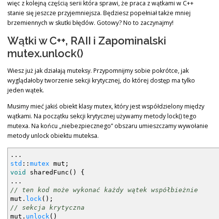
więc z kolejną częścią serii która sprawi, że praca z wątkami w C++
stanie się jeszcze przyjemniejsza. Będziesz popełniał także mniej
brzemiennych w skutki błędów. Gotowy? No to zaczynajmy!
Wątki w C++, RAII i Zapominalski
mutex.unlock()
Wiesz już jak działają muteksy. Przypomnijmy sobie pokrótce, jak
wyglądałoby tworzenie sekcji krytycznej, do której dostęp ma tylko
jeden wątek.
Musimy mieć jakiś obiekt klasy mutex, który jest współdzielony między
wątkami. Na początku sekcji krytycznej używamy metody lock() tego
mutexa. Na końcu „niebezpiecznego” obszaru umieszczamy wywołanie
metody unlock obiektu muteksa.
...
std
::
mutex
mut
;
void
sharedFunc
(
)
{
...
// ten kod może wykonać każdy wątek współbieżnie
mut.
lock
(
)
;
// sekcja krytyczna
mut.
unlock
(
)