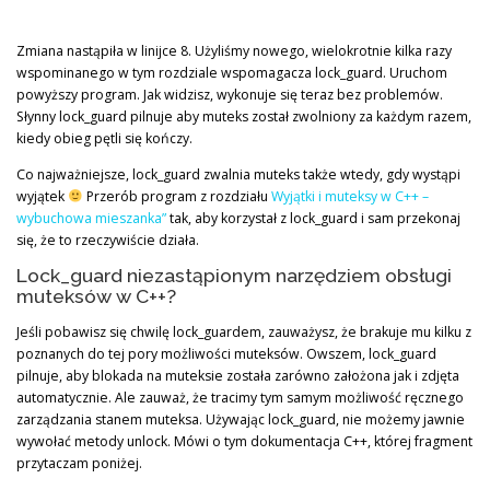
Zmiana nastąpiła w linijce 8. Użyliśmy nowego, wielokrotnie kilka razy
wspominanego w tym rozdziale wspomagacza lock_guard. Uruchom
powyższy program. Jak widzisz, wykonuje się teraz bez problemów.
Słynny lock_guard pilnuje aby muteks został zwolniony za każdym razem,
kiedy obieg pętli się kończy.
Co najważniejsze, lock_guard zwalnia muteks także wtedy, gdy wystąpi
wyjątek
Przerób program z rozdziału
Wyjątki i muteksy w C++ –
wybuchowa mieszanka”
tak, aby korzystał z lock_guard i sam przekonaj
się, że to rzeczywiście działa.
Lock_guard niezastąpionym narzędziem obsługi
muteksów w C++?
Jeśli pobawisz się chwilę lock_guardem, zauważysz, że brakuje mu kilku z
poznanych do tej pory możliwości muteksów. Owszem, lock_guard
pilnuje, aby blokada na muteksie została zarówno założona jak i zdjęta
automatycznie. Ale zauważ, że tracimy tym samym możliwość ręcznego
zarządzania stanem muteksa. Używając lock_guard, nie możemy jawnie
wywołać metody unlock. Mówi o tym dokumentacja C++, której fragment
przytaczam poniżej.