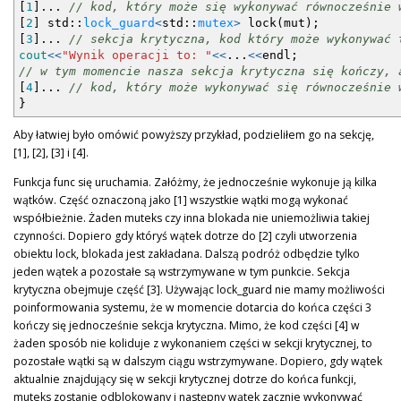
[
1
]
...
// kod, który może się wykonywać równocześnie 
[
2
]
std
::
lock_guard
<
std
::
mutex
>
lock
(
mut
)
;
[
3
]
...
// sekcja krytyczna, kod który może wykonywać 
cout
<<
"Wynik operacji to: "
<<
...
<<
endl
;
// w tym momencie nasza sekcja krytyczna się kończy, 
[
4
]
...
// kod, który może wykonywać się równocześnie 
}
Aby łatwiej było omówić powyższy przykład, podzieliłem go na sekcję,
[1], [2], [3] i [4].
Funkcja func się uruchamia. Załóżmy, że jednocześnie wykonuje ją kilka
wątków. Część oznaczoną jako [1] wszystkie wątki mogą wykonać
współbieżnie. Żaden muteks czy inna blokada nie uniemożliwia takiej
czynności. Dopiero gdy któryś wątek dotrze do [2] czyli utworzenia
obiektu lock, blokada jest zakładana. Dalszą podróż odbędzie tylko
jeden wątek a pozostałe są wstrzymywane w tym punkcie. Sekcja
krytyczna obejmuje część [3]. Używając lock_guard nie mamy możliwości
poinformowania systemu, że w momencie dotarcia do końca części 3
kończy się jednocześnie sekcja krytyczna. Mimo, że kod części [4] w
żaden sposób nie koliduje z wykonaniem części w sekcji krytycznej, to
pozostałe wątki są w dalszym ciągu wstrzymywane. Dopiero, gdy wątek
aktualnie znajdujący się w sekcji krytycznej dotrze do końca funkcji,
muteks zostanie odblokowany i następny wątek zacznie wykonywać