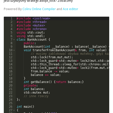
jeśli użylibyśmy strategii adopt_lock? Zobaczmy
Powered By
Coliru Online Compiler
and
Ace editor
1
#include
 <iostream>
2
#include
 <thread>
3
#include
 <mutex>
4
#include
 <chrono>
5
using
std
::
cout
;
6
using
std
::
endl
;
7
class
BankAccount
{
8
public
:
9
BankAccount
(
int
__balance
)
:
balance
(
__balance
)
{
}
10
void
transferFrom
(
BankAccount
&
from
,
int
value
)
{
11
// musimy zablokować obydwa muteksy, gdyż każd
12
std
::
lock
(
from
.
mut
,
mut
)
;
13
std
::
lock_guard
<
std
::
mutex
>
lock2
(
mut
,
std
::
ado
14
std
::
this_thread
::
sleep_for
(
std
::
chrono
::
milli
15
std
::
lock_guard
<
std
::
mutex
>
lock1
(
from
.
mut
,
std
16
from
.
balance
-=
value
;
17
balance
+=
value
;
18
}
19
int
getBalance
(
)
{
return
balance
;
}
20
private
:
21
int
balance
;
22
std
::
mutex
mut
;
23
// inne rzeczy
24
}
;
25
26
int
main
(
)
27
{