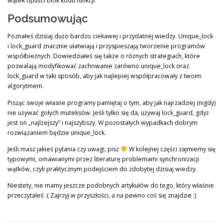
wątek opuści blok kodu funkcji.
Podsumowując
Poznałeś dzisiaj dużo bardzo ciekawej i przydatnej wiedzy. Unique_lock
i lock_guard znacznie ułatwiają i przyspieszają tworzenie programów
współbieżnych. Dowiedziałeś się także o różnych strategiach, które
pozwalają modyfikować zachowanie zarówno unique_lock oraz
lock_guard w taki sposób, aby jak najlepiej współpracowały z twoim
algorytmem.
Pisząc swoje własne programy pamiętaj o tym, aby jak najrzadziej (nigdy)
nie używać gołych muteksów. Jeśli tylko się da, używaj lock_guard, gdyż
jest on „najlżejszy” i najszybszy. W pozostałych wypadkach dobrym
rozwiązaniem będzie unique_lock.
Jeśli masz jakieś pytania czy uwagi, pisz
W kolejnej części zajmiemy się
typowymi, omawianymi przez literaturę problemami synchronizacji
wątków, czyli praktycznym podejściem do zdobytej dzisiaj wiedzy.
Niestety, nie mamy jeszcze podobnych artykułów do tego, który właśnie
przeczytałeś :( Zajrzyj w przyszłości, a na pewno coś się znajdzie :)