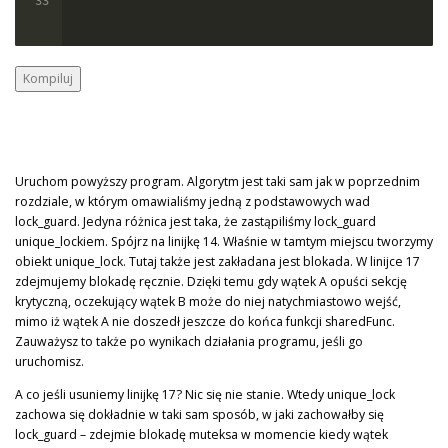
33
Kompiluj
Uruchom powyższy program. Algorytm jest taki sam jak w poprzednim
rozdziale, w którym omawialiśmy jedną z podstawowych wad
lock_guard. Jedyna różnica jest taka, że zastąpiliśmy lock_guard
unique_lockiem. Spójrz na linijkę 14. Właśnie w tamtym miejscu tworzymy
obiekt unique_lock. Tutaj także jest zakładana jest blokada. W linijce 17
zdejmujemy blokadę ręcznie. Dzięki temu gdy wątek A opuści sekcję
krytyczną, oczekujący wątek B może do niej natychmiastowo wejść,
mimo iż wątek A nie doszedł jeszcze do końca funkcji sharedFunc.
Zauważysz to także po wynikach działania programu, jeśli go
uruchomisz.
A co jeśli usuniemy linijkę 17? Nic się nie stanie. Wtedy unique_lock
zachowa się dokładnie w taki sam sposób, w jaki zachowałby się
lock_guard – zdejmie blokadę muteksa w momencie kiedy wątek