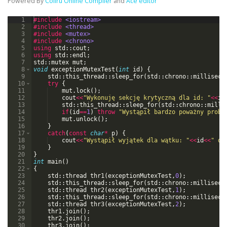
Powered By
Coliru Online Compiler
and
Ace editor
1
#include
 <iostream>
2
#include
 <thread>
3
#include
 <mutex>
4
#include
 <chrono>
5
using
std
::
cout
;
6
using
std
::
endl
;
7
std
::
mutex
mut
;
8
void
exceptionMutexTest
(
int
id
)
{
9
std
::
this_thread
::
sleep_for
(
std
::
chrono
::
milliseco
10
try
{
11
mut
.
lock
(
)
;
12
cout
<<
"
Wykonuję sekcję krytyczną dla id: 
"
<<
id
13
std
::
this_thread
::
sleep_for
(
std
::
chrono
::
milli
14
if
(
id
==
1
)
throw
"
Wystąpił bardzo poważny probl
15
mut
.
unlock
(
)
;
16
}
17
catch
(
const
char
*
p
)
{
18
cout
<<
"
Wystąpił wyjątek dla wątku: 
"
<<
id
<<
"
 o 
19
}
20
}
21
int
main
(
)
22
{
23
std
::
thread
thr1
(
exceptionMutexTest
,
0
)
;
24
std
::
this_thread
::
sleep_for
(
std
::
chrono
::
milliseco
25
std
::
thread
thr2
(
exceptionMutexTest
,
1
)
;
26
std
::
this_thread
::
sleep_for
(
std
::
chrono
::
milliseco
27
std
::
thread
thr3
(
exceptionMutexTest
,
2
)
;
28
thr1
.
join
(
)
;
29
thr2
.
join
(
)
;
30
thr3
.
join
(
)
;