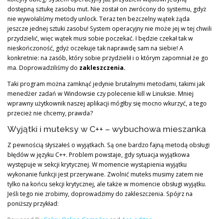
dostępną sztukę zasobu mut. Nie został on zwrócony do systemu, gdyż
nie wywołaliśmy metody unlock. Teraz ten bezczelny wątek żąda
jeszcze jednej sztuki zasobu! System operacyjny nie może jej w tej chwili
przydzielić, więc wątek musi sobie poczekać. I będzie czekał tak w
nieskończoność, gdyż oczekuje tak naprawdę sam na siebie! A
konkretnie: na zasób, który sobie przydzielił i o którym zapomniał że go
ma. Doprowadziliśmy do
zakleszczenia.
Taki program można zamknąć jedynie brutalnymi metodami, takimi jak
menedżer zadań w Windowsie czy polecenie kill w Linuksie. Mniej
wprawny użytkownik naszej aplikacji mógłby się mocno wkurzyć, a tego
przecież nie chcemy, prawda?
Wyjątki i muteksy w C++ – wybuchowa mieszanka
Z pewnością słyszałeś o wyjątkach. Są one bardzo fajną metodą obsługi
błędów w języku C++. Problem powstaje, gdy sytuacja wyjątkowa
występuje w sekcji krytycznej. W momencie wystąpienia wyjątku
wykonanie funkcji jest przerywane. Zwolnić muteks musimy zatem nie
tylko na końcu sekcji krytycznej, ale także w momencie obsługi wyjątku.
Jeśli tego nie zrobimy, doprowadzimy do zakleszczenia. Spójrz na
poniższy przykład: