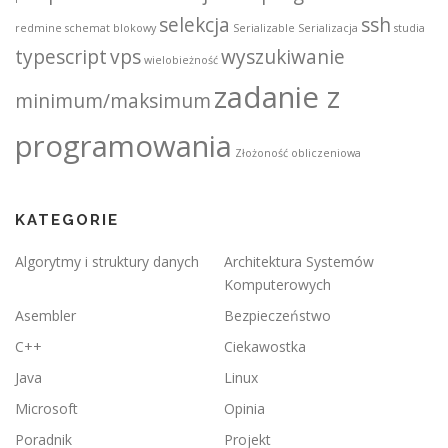
selekcja
ssh
redmine
schemat blokowy
Serializable
Serializacja
studia
typescript
vps
wyszukiwanie
wielobieżność
zadanie z
minimum/maksimum
programowania
Złożoność obliczeniowa
KATEGORIE
Algorytmy i struktury danych
Architektura Systemów
Komputerowych
Asembler
Bezpieczeństwo
C++
Ciekawostka
Java
Linux
Microsoft
Opinia
Poradnik
Projekt