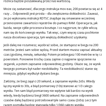
różnica będzie poszukiwaną przez nas wartością.
Może cię zastanowić, dlaczego instrukcja mov eax, 200 powtarza się aż 4
razy … Odpowiedź jest prosta – dla zwiększenia dokładności. Zauważ,
że po wykonaniu instrukcji RDTSC znajduje się omawiane wcześniej
przenoszenie zawartości rejestrów do pamięci RAM. Operacja ta, jak
każda, swoje cykle procesora kosztuje. I co najgorsze, te cykle wliczą
nam się do końcowego wyniku. Tak więc, czym więcej czasu pochłonie
nasza docelowa operacja, tym większą dokładność uzyskamy.
Jeśli dalej nie rozumiesz, wyobraź sobie, że startujesz w biegu na 200
metrów. Jesteś sam sobie sędzią. Przed startem musisz zapisać aktualny
czas (godzinę, minutę, sekundę). Potem przebiegasz 100 metrów w tę i z
powrotem. Ponownie trochę czasu zajmie ci najpierw spojrzenie na
zegarek, a potem zapisanie odpowiedniej godziny. Okaże się, że wynik
twojego pomiaru był nader niedokładny. Ta niedokładność stanie się
mniejsza, gdybyś wydłużył dystans biegu.
Załóżmy, że bieg zajął ci 20 sekund, a zapisanie wyniku 2x5s. Wtedy
łączny wynik to 30s, a błąd pomiarowy (10s) stanowi aż 1/3 całego
wyniku. Ten sam błąd pomiarowy nie wpłynie tak bardzo na wynik
wtedy, kiedy będziesz biegł 3600 sekund. Na zapisanie odpowiednich
czasów dalej będziesz potrzebował tyle samo czasu (2x5s). Lecz tym
razem pomyłka będzie stanowiła tylko 1/360 całego wyniku.