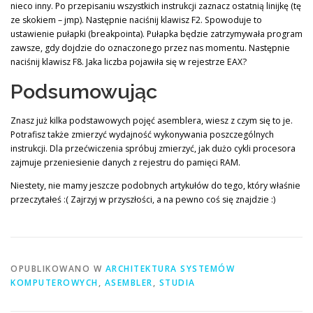
nieco inny. Po przepisaniu wszystkich instrukcji zaznacz ostatnią linijkę (tę
ze skokiem – jmp). Następnie naciśnij klawisz F2. Spowoduje to
ustawienie pułapki (breakpointa). Pułapka będzie zatrzymywała program
zawsze, gdy dojdzie do oznaczonego przez nas momentu. Następnie
naciśnij klawisz F8. Jaka liczba pojawiła się w rejestrze EAX?
Podsumowując
Znasz już kilka podstawowych pojęć asemblera, wiesz z czym się to je.
Potrafisz także zmierzyć wydajność wykonywania poszczególnych
instrukcji. Dla przećwiczenia spróbuj zmierzyć, jak dużo cykli procesora
zajmuje przeniesienie danych z rejestru do pamięci RAM.
Niestety, nie mamy jeszcze podobnych artykułów do tego, który właśnie
przeczytałeś :( Zajrzyj w przyszłości, a na pewno coś się znajdzie :)
OPUBLIKOWANO W
ARCHITEKTURA SYSTEMÓW
KOMPUTEROWYCH
,
ASEMBLER
,
STUDIA