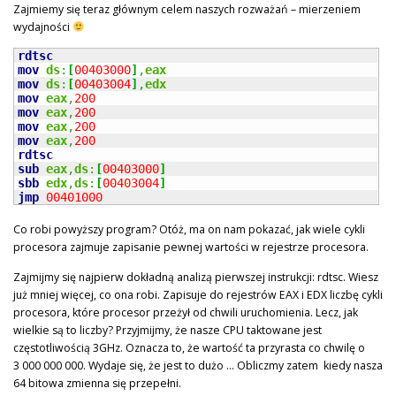
Zajmiemy się teraz głównym celem naszych rozważań – mierzeniem
wydajności
rdtsc
mov
ds
:
[
00403000
]
,
eax
mov
ds
:
[
00403004
]
,
edx
mov
eax
,
200
mov
eax
,
200
mov
eax
,
200
mov
eax
,
200
rdtsc
sub
eax
,
ds
:
[
00403000
]
sbb
edx
,
ds
:
[
00403004
]
jmp
00401000
Co robi powyższy program? Otóż, ma on nam pokazać, jak wiele cykli
procesora zajmuje zapisanie pewnej wartości w rejestrze procesora.
Zajmijmy się najpierw dokładną analizą pierwszej instrukcji: rdtsc. Wiesz
już mniej więcej, co ona robi. Zapisuje do rejestrów EAX i EDX liczbę cykli
procesora, które procesor przeżył od chwili uruchomienia. Lecz, jak
wielkie są to liczby? Przyjmijmy, że nasze CPU taktowane jest
częstotliwością 3GHz. Oznacza to, że wartość ta przyrasta co chwilę o
3 000 000 000. Wydaje się, że jest to dużo … Obliczmy zatem kiedy nasza
64 bitowa zmienna się przepełni.