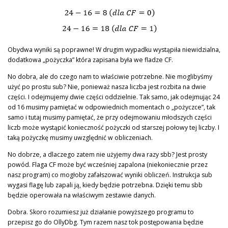
Obydwa wyniki są poprawne! W drugim wypadku wystąpiła niewidzialna,
dodatkowa „pożyczka” która zapisana była we fladze CF.
No dobra, ale do czego nam to właściwie potrzebne. Nie moglibyśmy
użyć po prostu sub? Nie, ponieważ nasza liczba jest rozbita na dwie
części. I odejmujemy dwie części oddzielnie. Tak samo, jak odejmując 24
od 16 musimy pamiętać w odpowiednich momentach o „pożyczce”, tak
samo i tutaj musimy pamiętać, że przy odejmowaniu młodszych części
liczb może wystąpić konieczność pożyczki od starszej połowy tej liczby. I
taką pożyczkę musimy uwzględnić w obliczeniach.
No dobrze, a dlaczego zatem nie użyjemy dwa razy sbb? Jest prosty
powód. Flaga CF może być wcześniej zapalona (niekoniecznie przez
nasz program) co mogłoby zafałszować wyniki obliczeń. Instrukcja sub
wygasi flagę lub zapali ją, kiedy będzie potrzebna. Dzięki temu sbb
będzie operowała na właściwym zestawie danych.
Dobra. Skoro rozumiesz już działanie powyższego programu to
przepisz go do OllyDbg. Tym razem nasz tok postępowania będzie