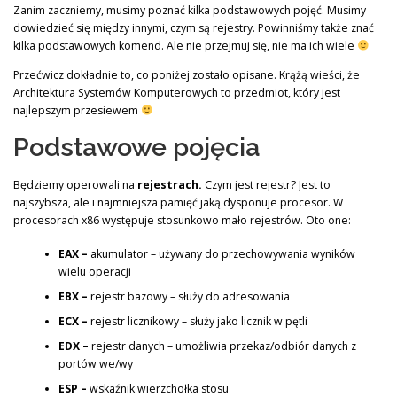
Zanim zaczniemy, musimy poznać kilka podstawowych pojęć. Musimy
dowiedzieć się między innymi, czym są rejestry. Powinniśmy także znać
kilka podstawowych komend. Ale nie przejmuj się, nie ma ich wiele
Przećwicz dokładnie to, co poniżej zostało opisane. Krążą wieści, że
Architektura Systemów Komputerowych to przedmiot, który jest
najlepszym przesiewem
Podstawowe pojęcia
Będziemy operowali na
rejestrach.
Czym jest rejestr? Jest to
najszybsza, ale i najmniejsza pamięć jaką dysponuje procesor. W
procesorach x86 występuje stosunkowo mało rejestrów. Oto one:
EAX –
akumulator – używany do przechowywania wyników
wielu operacji
EBX –
rejestr bazowy – służy do adresowania
ECX –
rejestr licznikowy – służy jako licznik w pętli
EDX –
rejestr danych – umożliwia przekaz/odbiór danych z
portów we/wy
ESP –
wskaźnik wierzchołka stosu