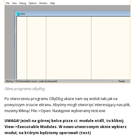
Okno programu ollydbg
Po otworzeniu programu OllyDbg ukaże nam się widok taki jak na
powyższym zrzucie ekranu. Abyśmy mogli otworzyć interesujący nas plik,
musimy kliknąć File->Open. Następnie wybieramy test.exe
UWAGA! Jeżeli na górnej belce pisze ci: module ntdll, to kliknij
View->Executable Modules. W nowo utworzonym oknie wybierz
moduł, na którym będziemy operowali (test)