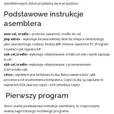
asemblerowych, które przydadzą się w przyszłości.
Podstawowe instrukcje
asemblera
mov cel, zrodlo –
przenosi zawartość zrodlo do cel
jmp adres
– wykonuje bezwarunkowy skok do miejsca określonego
jako operand tego rozkazu. Rozkaz JMP zmienia zawartość PC (Program
Counter) czyli rejestru EIP.
sub cel,zrodlo–
wykonuje odejmowanie źródła od celu i wynik zapisuje
w cel.
sbb cel,zrodlo–
wykonuje odejmowanie z przeniesieniem.
(Cel=źródło-cel)
rdtsc–
wynikiem jest 64 bitowa liczba, która zawiera ilość cykli
procesora od uruchomienia komputera. Części liczby są zapisane w
rejestrach EDX (starsza część) i EAX (młodsza część).
Pierwszy program
Skoro znamy podstawowe instrukcje asemblera, to rozpocznijmy
analizę najprostszego możliwego programu: