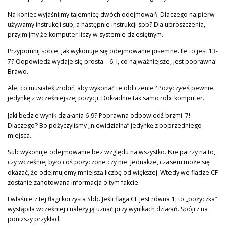
Na koniec wyjaśnijmy tajemnicę dwóch odejmowań. Dlaczego najpierw
używamy instrukcji sub, a następnie instrukcji sbb? Dla uproszczenia,
przyjmijmy że komputer liczy w systemie dziesiętnym.
Przypomnij sobie, jak wykonuje się odejmowanie pisemne. Ile to jest 13-
7? Odpowiedź wydaje się prosta – 6. I, co najważniejsze, jest poprawna!
Brawo.
Ale, co musiałeś zrobić, aby wykonać te obliczenie? Pożyczyłeś pewnie
jedynkę z wcześniejszej pozycji. Dokładnie tak samo robi komputer.
Jaki będzie wynik działania 6-9? Poprawna odpowiedź brzmi: 7!
Dlaczego? Bo pożyczyliśmy „niewidzialną” jedynkę z poprzedniego
miejsca.
Sub wykonuje odejmowanie bez względu na wszystko. Nie patrzy na to,
czy wcześniej było coś pożyczone czy nie. Jednakże, czasem może się
okazać, że odejmujemy mniejszą liczbę od większej. Wtedy we fladze CF
zostanie zanotowana informacja o tym fakcie.
I właśnie z tej flagi korzysta Sbb. Jeśli flaga CF jest równa 1, to „pożyczka”
wystąpiła wcześniej i należy ją uznać przy wynikach działań. Spójrz na
poniższy przykład: