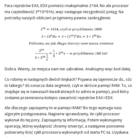
Para rejestrów EAX, EDX pomieści maksymalnie 2^64. No ale procesor
ma częstotliwość 3*10^9 Hz, więc następuje niezgodność potęg. Na
potrzeby naszych obliczeń przyjmiemy pewne zaokrąglenie.
Dobra. Wiemy, że miejsca nam nie zabraknie. Analizujmy więc kod dalej.
Co robimy w następnych dwóch linijkach? Pojawia się tajemnicze ds., cóż
to takiego? ds oznacza data segment, czyli w skrócie pamięć RAM. To, co
znajduje się w nawiasach kwadratowych to adres w pamięci, pod który
zostanie przeniesiona kolejno zawartość rejestrów EAX i EDX.
Ale dlaczego zapisujemy to w pamięci RAM? Bo tego wymaga nasz
algorytm postępowania. Najpierw sprawdzamy, ile cykli procesor
wykonał do tej pory. Zapisujemy tę informację. Potem wykonujemy
operację, której wydajność chcemy zmierzyć, a następnie ponownie
pobieramy ilość cykli procesora wykonanych od startu PC-ta. Uzyskana