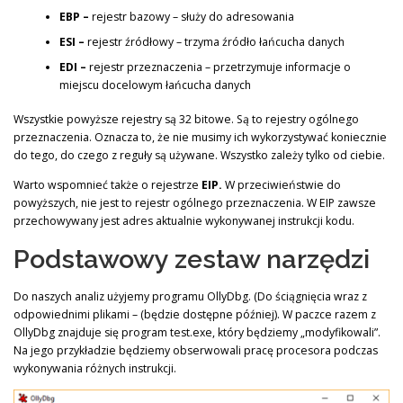
EBP –
rejestr bazowy – służy do adresowania
ESI –
rejestr źródłowy – trzyma źródło łańcucha danych
EDI –
rejestr przeznaczenia – przetrzymuje informacje o
miejscu docelowym łańcucha danych
Wszystkie powyższe rejestry są 32 bitowe. Są to rejestry ogólnego
przeznaczenia. Oznacza to, że nie musimy ich wykorzystywać koniecznie
do tego, do czego z reguły są używane. Wszystko zależy tylko od ciebie.
Warto wspomnieć także o rejestrze
EIP.
W przeciwieństwie do
powyższych, nie jest to rejestr ogólnego przeznaczenia. W EIP zawsze
przechowywany jest adres aktualnie wykonywanej instrukcji kodu.
Podstawowy zestaw narzędzi
Do naszych analiz użyjemy programu OllyDbg. (Do ściągnięcia wraz z
odpowiednimi plikami – (będzie dostępne później). W paczce razem z
OllyDbg znajduje się program test.exe, który będziemy „modyfikowali”.
Na jego przykładzie będziemy obserwowali pracę procesora podczas
wykonywania różnych instrukcji.