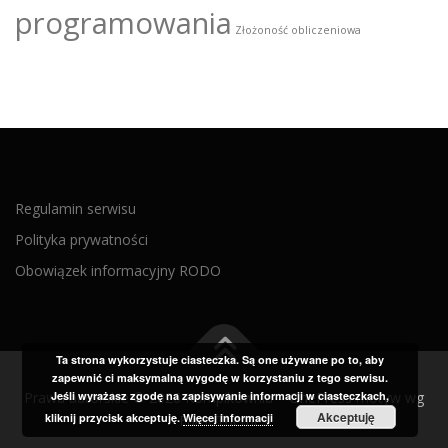
programowania
Złożoność obliczeniowa
Regulamin serwisu
Polityka prywatności
Obowiązek informacyjny RODO
Ta strona wykorzystuje ciasteczka. Są one używane po to, aby
zapewnić ci maksymalną wygodę w korzystaniu z tego serwisu.
Jeśli wyrażasz zgodę na zapisywanie informacji w ciasteczkach,
Prawa autorskie © 2026 Kompikownia
–
OnePress
motyw wg
Akceptuję
kliknij przycisk akceptuję.
Więcej informacji
FameThemes