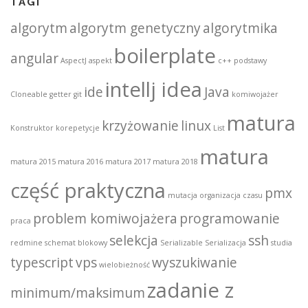
TAGI
algorytm
algorytm genetyczny
algorytmika
boilerplate
angular
AspectJ
aspekt
c++ podstawy
intellj idea
ide
Java
Cloneable
getter
git
komiwojażer
matura
krzyżowanie
linux
Konstruktor
korepetycje
List
matura
matura 2015
matura 2016
matura 2017
matura 2018
część praktyczna
pmx
mutacja
organizacja czasu
problem komiwojażera
programowanie
praca
selekcja
ssh
redmine
schemat blokowy
Serializable
Serializacja
studia
typescript
vps
wyszukiwanie
wielobieżność
zadanie z
minimum/maksimum