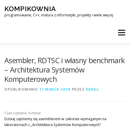
Przejdź
KOMPIKOWNIA
do
treści
programowanie, C++, matura z informatyki, projekty i wiele więcej
Menu
LINUX – KOMPENDIUM WIEDZY
Asembler, RDTSC i własny benchmark
– Architektura Systemów
Komputerowych
MATURA Z INFORMATYKI – ROZWIĄZANIA ZADAŃ
OPUBLIKOWANO
11 MARCA 2018
PRZEZ
KAROL
KOMPIKOWNIA@OUTLOOK.COM
Czas czytania:
6
minut
Dzisiaj zajmiemy się asemblerem w zakresie wymaganym na
laboratoriach z „Architektura Systemów Komputerowych”.