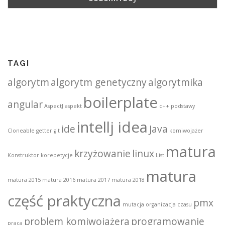
TAGI
algorytm
algorytm genetyczny
algorytmika
boilerplate
angular
AspectJ
aspekt
c++ podstawy
intellj idea
ide
Java
Cloneable
getter
git
komiwojażer
matura
krzyżowanie
linux
Konstruktor
korepetycje
List
matura
matura 2015
matura 2016
matura 2017
matura 2018
część praktyczna
pmx
mutacja
organizacja czasu
problem komiwojażera
programowanie
praca