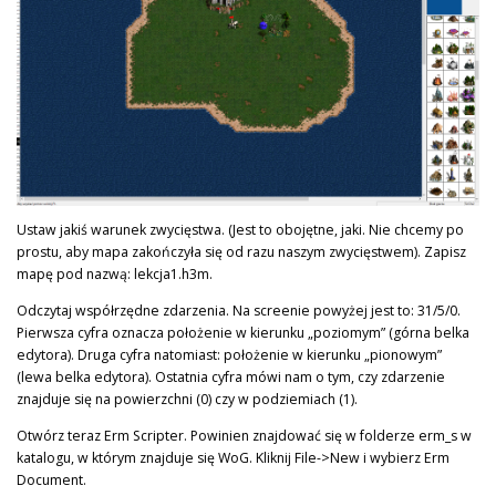
Ustaw jakiś warunek zwycięstwa. (Jest to obojętne, jaki. Nie chcemy po
prostu, aby mapa zakończyła się od razu naszym zwycięstwem). Zapisz
mapę pod nazwą: lekcja1.h3m.
Odczytaj współrzędne zdarzenia. Na screenie powyżej jest to: 31/5/0.
Pierwsza cyfra oznacza położenie w kierunku „poziomym” (górna belka
edytora). Druga cyfra natomiast: położenie w kierunku „pionowym”
(lewa belka edytora). Ostatnia cyfra mówi nam o tym, czy zdarzenie
znajduje się na powierzchni (0) czy w podziemiach (1).
Otwórz teraz Erm Scripter. Powinien znajdować się w folderze erm_s w
katalogu, w którym znajduje się WoG. Kliknij File->New i wybierz Erm
Document.