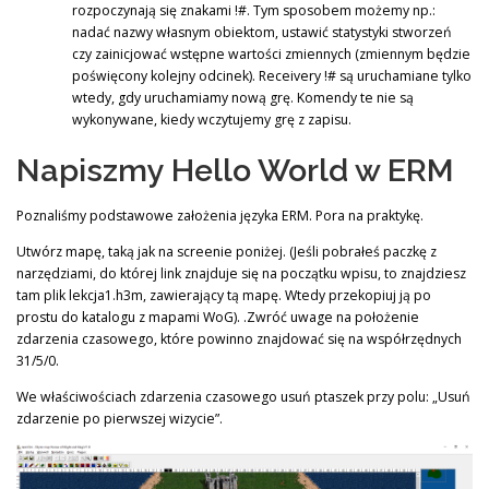
rozpoczynają się znakami !#. Tym sposobem możemy np.:
nadać nazwy własnym obiektom, ustawić statystyki stworzeń
czy zainicjować wstępne wartości zmiennych (zmiennym będzie
poświęcony kolejny odcinek). Receivery !# są uruchamiane tylko
wtedy, gdy uruchamiamy nową grę. Komendy te nie są
wykonywane, kiedy wczytujemy grę z zapisu.
Napiszmy Hello World w ERM
Poznaliśmy podstawowe założenia języka ERM. Pora na praktykę.
Utwórz mapę, taką jak na screenie poniżej. (Jeśli pobrałeś paczkę z
narzędziami, do której link znajduje się na początku wpisu, to znajdziesz
tam plik lekcja1.h3m, zawierający tą mapę. Wtedy przekopiuj ją po
prostu do katalogu z mapami WoG). .Zwróć uwage na położenie
zdarzenia czasowego, które powinno znajdować się na współrzędnych
31/5/0.
We właściwościach zdarzenia czasowego usuń ptaszek przy polu: „Usuń
zdarzenie po pierwszej wizycie”.