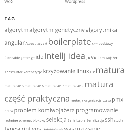
WoG
Wordpress
TAGI
algorytm
algorytm genetyczny
algorytmika
boilerplate
angular
AspectJ
aspekt
c++ podstawy
intellj idea
ide
Java
Cloneable
getter
git
komiwojażer
matura
krzyżowanie
linux
Konstruktor
korepetycje
List
matura
matura 2015
matura 2016
matura 2017
matura 2018
część praktyczna
pmx
mutacja
organizacja czasu
problem komiwojażera
programowanie
praca
selekcja
ssh
redmine
schemat blokowy
Serializable
Serializacja
studia
typescript
vps
wyszukiwanie
wielobieżność