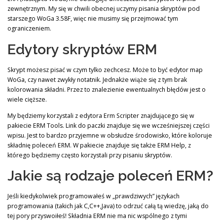
zewnętrznym. My się w chwili obecnej uczymy pisania skryptów pod
starszego WoGa 3.58F, więc nie musimy się przejmować tym
ograniczeniem.
Edytory skryptów ERM
Skrypt możesz pisać w czym tylko zechcesz. Może to być edytor map
WoGa, czy nawet zwykły notatnik. Jednakże wiąże się z tym brak
kolorowania składni. Przez to znalezienie ewentualnych błędów jest o
wiele cięższe.
My będziemy korzystali z edytora Erm Scripter znajdującego się w
pakiecie ERM Tools. Link do paczki znajduje się we wcześniejszej części
wpisu. Jest to bardzo przyjemne w obsłudze środowisko, które koloruje
składnię poleceń ERM. W pakiecie znajduje się także ERM Help, z
którego będziemy często korzystali przy pisaniu skryptów.
Jakie są rodzaje poleceń ERM?
Jeśli kiedykolwiek programowałeś w „prawdziwych” językach
programowania (takich jak C,C++,Java) to odrzuć całą tą wiedzę, jaką do
tej pory przyswoiłeś! Składnia ERM nie ma nic wspólnego z tymi