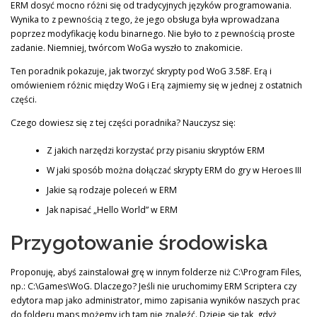
ERM dosyć mocno różni się od tradycyjnych języków programowania.
Wynika to z pewnością z tego, że jego obsługa była wprowadzana
poprzez modyfikację kodu binarnego. Nie było to z pewnością proste
zadanie. Niemniej, twórcom WoGa wyszło to znakomicie.
Ten poradnik pokazuje, jak tworzyć skrypty pod WoG 3.58F. Erą i
omówieniem różnic między WoG i Erą zajmiemy się w jednej z ostatnich
części.
Czego dowiesz się z tej części poradnika? Nauczysz się:
Z jakich narzędzi korzystać przy pisaniu skryptów ERM
W jaki sposób można dołączać skrypty ERM do gry w Heroes III
Jakie są rodzaje poleceń w ERM
Jak napisać „Hello World” w ERM
Przygotowanie środowiska
Proponuję, abyś zainstalował grę w innym folderze niż C:\Program Files,
np.: C:\Games\WoG. Dlaczego? Jeśli nie uruchomimy ERM Scriptera czy
edytora map jako administrator, mimo zapisania wyników naszych prac
do folderu maps możemy ich tam nie znaleźć. Dzieje się tak, gdyż