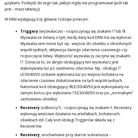
językami. Podejdź do tego tak, jakbyś nigdy nie programował (jeśli tak
jest – masz łatwiej J).
W ERM występują trzy główne rodzaje poleceń:
Triggery
(wyzwalacze) – rozpoczynają się znakami !? lub !$.
Wyzwalacze mówią o tym, kiedy dany kod ERM ma się wykonać.
Wyzwalaczem może być np.: wejście do obiektu o określonych
współrzędnych, aktywacja danego zdarzenia czasowego czy
rozpoczęcie bitwy. Większość wyzwalaczy zaczyna się znakami
!?. Oznacza to, że skrypt obsługujący ten wyzwalacz jest
wykonywany tuż po zaistnieniu zdarzenia. Np.: obsługa !?
LE30/40/50 zostanie wykonana tuż po wejściu bohatera na
zdarzenie czasowe zlokalizowane na tych współrzędnych.
Natomiast kod obsługujący !$LE/30/40/50 jest wykonywany na
samym końcu (po wykonaniu !?LE30/40/50 oraz po „normalnym”
zachowaniu obiektu).
Receivery
(odbiorcy?) – rozpoczynają się znakami !!. Receivery
wykonują właściwe działania na artefaktach, bohaterach,
obiektach itd. Cały kod obsługi Triggerów składa się z
Receiverów.
Receivery
, uruchamiane przy starcie scenariusza –