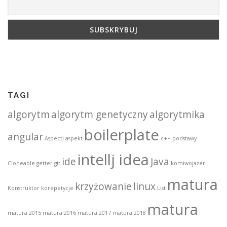
TAGI
algorytm
algorytm genetyczny
algorytmika
boilerplate
angular
AspectJ
aspekt
c++ podstawy
intellj idea
ide
Java
Cloneable
getter
git
komiwojażer
matura
krzyżowanie
linux
Konstruktor
korepetycje
List
matura
matura 2015
matura 2016
matura 2017
matura 2018