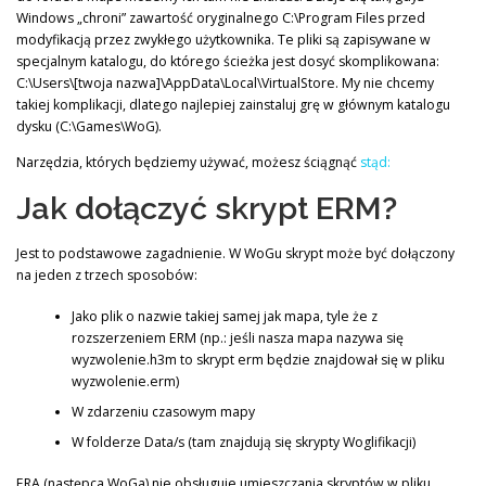
Windows „chroni” zawartość oryginalnego C:\Program Files przed
modyfikacją przez zwykłego użytkownika. Te pliki są zapisywane w
specjalnym katalogu, do którego ścieżka jest dosyć skomplikowana:
C:\Users\[twoja nazwa]\AppData\Local\VirtualStore. My nie chcemy
takiej komplikacji, dlatego najlepiej zainstaluj grę w głównym katalogu
dysku (C:\Games\WoG).
Narzędzia, których będziemy używać, możesz ściągnąć
stąd:
Jak dołączyć skrypt ERM?
Jest to podstawowe zagadnienie. W WoGu skrypt może być dołączony
na jeden z trzech sposobów:
Jako plik o nazwie takiej samej jak mapa, tyle że z
rozszerzeniem ERM (np.: jeśli nasza mapa nazywa się
wyzwolenie.h3m to skrypt erm będzie znajdował się w pliku
wyzwolenie.erm)
W zdarzeniu czasowym mapy
W folderze Data/s (tam znajdują się skrypty Woglifikacji)
ERA (następca WoGa) nie obsługuje umieszczania skryptów w pliku