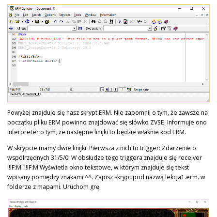
Powyżej znajduje się nasz skrypt ERM. Nie zapomnij o tym, że zawsze na
początku pliku ERM powinno znajdować się słówko ZVSE. Informuje ono
interpreter o tym, że następne linijki to będzie właśnie kod ERM.
W skrypcie mamy dwie linijki. Pierwsza z nich to trigger: Zdarzenie o
współrzędnych 31/5/0. W obsłudze tego triggera znajduje się receiver
!!IF:M. !!IF:M Wyświetla okno tekstowe, w którym znajduje się tekst
wpisany pomiędzy znakami ^^. Zapisz skrypt pod nazwą lekcja1.erm. w
folderze z mapami. Uruchom grę.