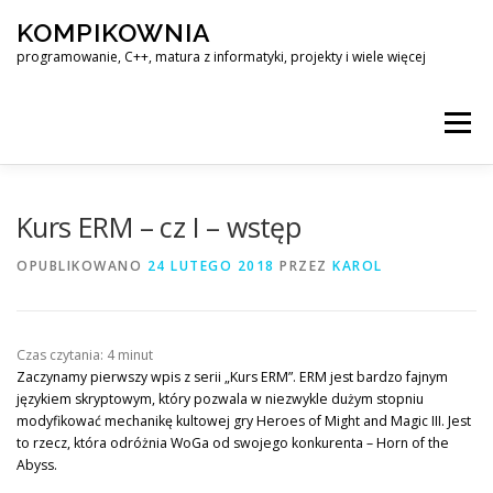
Przejdź
KOMPIKOWNIA
do
treści
programowanie, C++, matura z informatyki, projekty i wiele więcej
Menu
LINUX – KOMPENDIUM WIEDZY
Kurs ERM – cz I – wstęp
OPUBLIKOWANO
24 LUTEGO 2018
PRZEZ
KAROL
MATURA Z INFORMATYKI – ROZWIĄZANIA ZADAŃ
Czas czytania:
4
minut
KOMPIKOWNIA@OUTLOOK.COM
Zaczynamy pierwszy wpis z serii „Kurs ERM”. ERM jest bardzo fajnym
językiem skryptowym, który pozwala w niezwykle dużym stopniu
modyfikować mechanikę kultowej gry Heroes of Might and Magic III. Jest
to rzecz, która odróżnia WoGa od swojego konkurenta – Horn of the
Abyss.